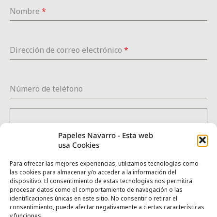
Nombre
*
Dirección de correo electrónico
*
Número de teléfono
Solicitud de presupuesto o consulta
Papeles Navarro - Esta web
usa Cookies
Para ofrecer las mejores experiencias, utilizamos tecnologías como
las cookies para almacenar y/o acceder a la información del
dispositivo. El consentimiento de estas tecnologías nos permitirá
0 / 180
procesar datos como el comportamiento de navegación o las
identificaciones únicas en este sitio. No consentir o retirar el
Sí, estoy de acuerdo con la
política de privacidad
consentimiento, puede afectar negativamente a ciertas características
y funciones.